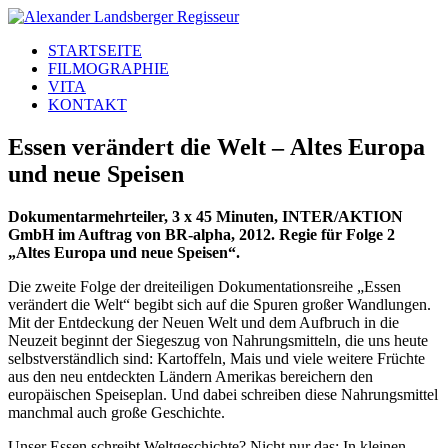
STARTSEITE
FILMOGRAPHIE
VITA
KONTAKT
Essen verändert die Welt – Altes Europa
und neue Speisen
Dokumentarmehrteiler, 3 x 45 Minuten, INTER/AKTION
GmbH im Auftrag von BR-alpha, 2012. Regie für Folge 2
„Altes Europa und neue Speisen“.
Die zweite Folge der dreiteiligen Dokumentationsreihe „Essen
verändert die Welt“ begibt sich auf die Spuren großer Wandlungen.
Mit der Entdeckung der Neuen Welt und dem Aufbruch in die
Neuzeit beginnt der Siegeszug von Nahrungsmitteln, die uns heute
selbstverständlich sind: Kartoffeln, Mais und viele weitere Früchte
aus den neu entdeckten Ländern Amerikas bereichern den
europäischen Speiseplan. Und dabei schreiben diese Nahrungsmittel
manchmal auch große Geschichte.
Unser Essen schreibt Weltgeschichte? Nicht nur das: In kleinen