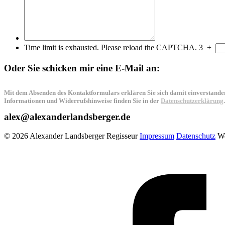
Time limit is exhausted. Please reload the CAPTCHA.
3
+
Oder Sie schicken mir eine E-Mail an:
Mit dem Absenden des Kontaktformulars erklären Sie sich damit einverstanden
Informationen und Widerrufshinweise finden Sie in der
Datenschutzerklärung
.
alex@alexanderlandsberger.de
© 2026 Alexander Landsberger Regisseur
Impressum
Datenschutz
We